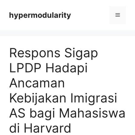
Langsung
ke
hypermodularity
Menu
isi
Respons Sigap
LPDP Hadapi
Ancaman
Kebijakan Imigrasi
AS bagi Mahasiswa
di Harvard